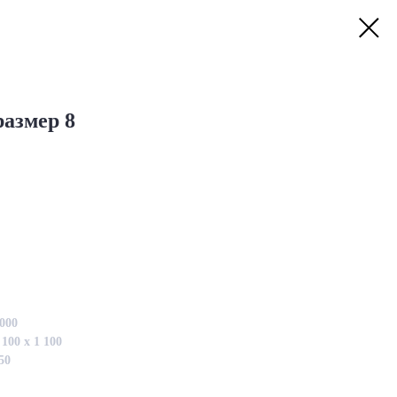
размер 8
000
100 х 1 100
50