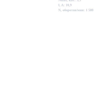
Nmax, кВт: 5,5
I, A: 10,9
N, оборотов/мин: 1 500