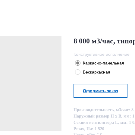
8 000 м3/час, типо
Конструктивное исполнение
Каркасно-панельная
Бескаркасная
Оформить заказ
Производительность, м3/час: 8 
Наружный размер Н х В, мм: 1 
Секция вентилятора L, мм: 1 0
Pmax, Па: 1 520