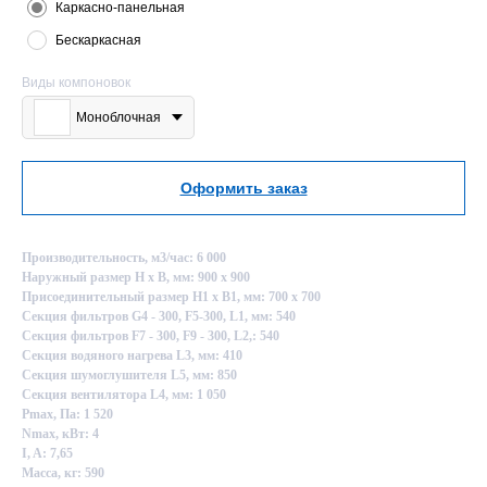
Каркасно-панельная
Бескаркасная
Виды компоновок
Моноблочная
Оформить заказ
Производительность, м3/час: 6 000
Наружный размер Н х В, мм: 900 х 900
Присоединительный размер Н1 х В1, мм: 700 х 700
Секция фильтров G4 - 300, F5-300, L1, мм: 540
Секция фильтров F7 - 300, F9 - 300, L2,: 540
Секция водяного нагрева L3, мм: 410
Секция шумоглушителя L5, мм: 850
Секция вентилятора L4, мм: 1 050
Pmax, Па: 1 520
Nmax, кВт: 4
I, A: 7,65
Масса, кг: 590