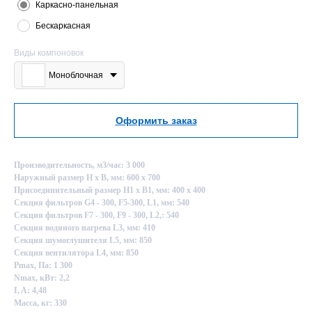
Каркасно-панельная
Бескаркасная
Виды компоновок
Моноблочная
Оформить заказ
Производительность, м3/час: 3 000
Наружный размер Н х В, мм: 600 х 700
Присоединительный размер Н1 х В1, мм: 400 х 400
Секция фильтров G4 - 300, F5-300, L1, мм: 540
Секция фильтров F7 - 300, F9 - 300, L2,: 540
Секция водяного нагрева L3, мм: 410
Секция шумоглушителя L5, мм: 850
Секция вентилятора L4, мм: 850
Pmax, Па: 1 300
Nmax, кВт: 2,2
I, A: 4,48
Масса, кг: 330