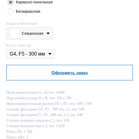
Каркасно-панельная
Бескаркасная
Виды компоновок
Секционная
Класс очистки
Оформить заказ
Производительность, м3/час: 4 000
Наружный размер Н х В, мм: 700 х 700
Присоединительный размер Н1 х В1, мм: 500 х 500
Секция фильтров G4 , F5 - 300 мм, L1, мм: 640
Секция фильтров F7, F9 - 600 мм, L1, мм: 840
Секция водяного нагрева L2, мм: 410
Секция вентилятора L3, мм: 1 050
Pmax, Па: 1 560
Nmax, кВт: 3