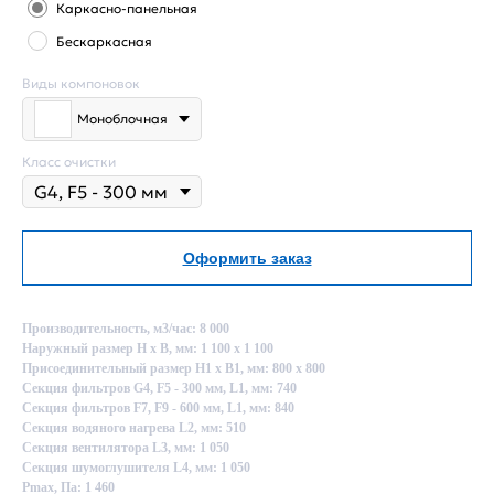
Каркасно-панельная
Бескаркасная
Виды компоновок
Моноблочная
Класс очистки
Оформить заказ
Производительность, м3/час: 8 000
Наружный размер Н х В, мм: 1 100 х 1 100
Присоединительный размер Н1 х В1, мм: 800 х 800
Секция фильтров G4, F5 - 300 мм, L1, мм: 740
Секция фильтров F7, F9 - 600 мм, L1, мм: 840
Секция водяного нагрева L2, мм: 510
Секция вентилятора L3, мм: 1 050
Секция шумоглушителя L4, мм: 1 050
Pmax, Па: 1 460