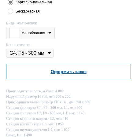
Каркасно-панельная
Бескаркасная
Виды компоновок
Моноблочная
Класс очистки
Оформить заказ
Производительность, м3/час: 4 000
Наружный размер Н х В, мм: 700 х 700
Присоединительный размер Н1 х В1, мм: 500 х 500
Секция фильтров G4, F5 - 300 мм, L1, мм: 950
Секция фильтров F7, F9 - 600 мм, L1, мм: 1 140
Секция водяного нагрева L2, мм: 410
Секция вентилятора L3, мм: 1 050
Секция шумоглушителя L4, мм: 1 050
Pmax, Па: 1 490