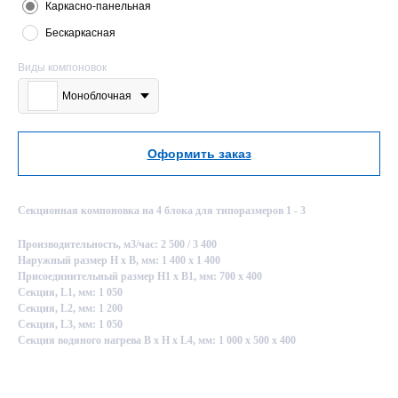
Каркасно-панельная
Бескаркасная
Виды компоновок
Моноблочная
Оформить заказ
Секционная компоновка на 4 блока для типоразмеров 1 - 3
Производительность, м3/час: 2 500 / 3 400
Наружный размер Н х В, мм: 1 400 х 1 400
Присоединительный размер Н1 х В1, мм: 700 х 400
Секция, L1, мм: 1 050
Секция, L2, мм: 1 200
Секция, L3, мм: 1 050
Секция водяного нагрева B х H х L4, мм: 1 000 х 500 х 400