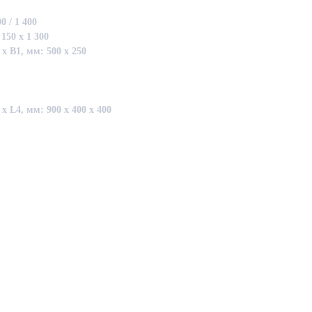
0 / 1 400
150 х 1 300
 В1, мм: 500 х 250
х L4, мм: 900 х 400 х 400