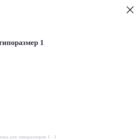
, типоразмер 1
ока для типоразмеров 1 - 3